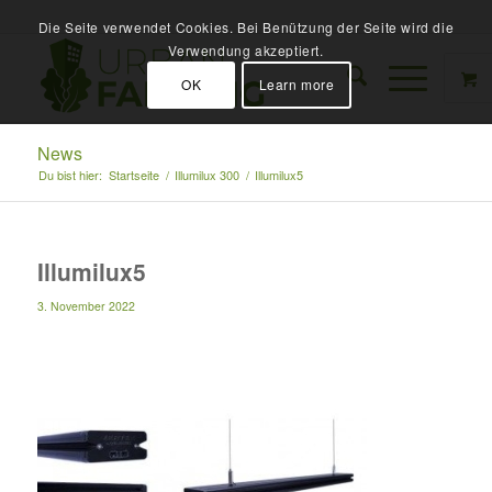
Die Seite verwendet Cookies. Bei Benützung der Seite wird die
Verwendung akzeptiert.
OK
Learn more
News
Du bist hier:
Startseite
/
Illumilux 300
/
Illumilux5
Illumilux5
3. November 2022