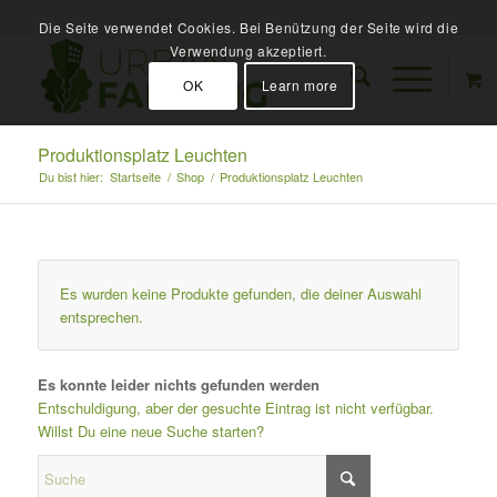
Die Seite verwendet Cookies. Bei Benützung der Seite wird die
Verwendung akzeptiert.
OK
Learn more
Produktionsplatz Leuchten
Du bist hier:
Startseite
/
Shop
/
Produktionsplatz Leuchten
Es wurden keine Produkte gefunden, die deiner Auswahl
entsprechen.
Es konnte leider nichts gefunden werden
Entschuldigung, aber der gesuchte Eintrag ist nicht verfügbar.
Willst Du eine neue Suche starten?