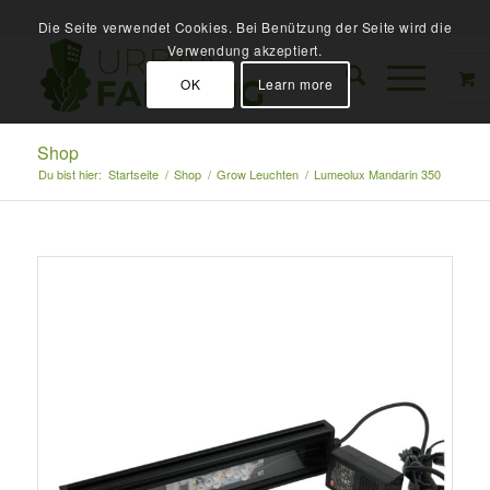
Die Seite verwendet Cookies. Bei Benützung der Seite wird die
Verwendung akzeptiert.
OK
Learn more
Shop
Du bist hier:
Startseite
/
Shop
/
Grow Leuchten
/
Lumeolux Mandarin 350