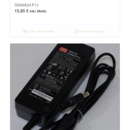
GS60A24-P1J
15,85
€
inkl. MwSt.
In den Warenkorb
Details anzeigen