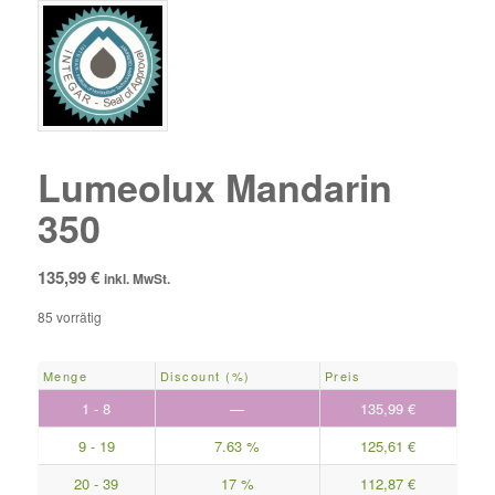
Lumeolux Mandarin
350
135,99
€
inkl. MwSt.
85 vorrätig
Menge
Discount (%)
Preis
1 - 8
—
135,99
€
9 - 19
7.63 %
125,61
€
20 - 39
17 %
112,87
€