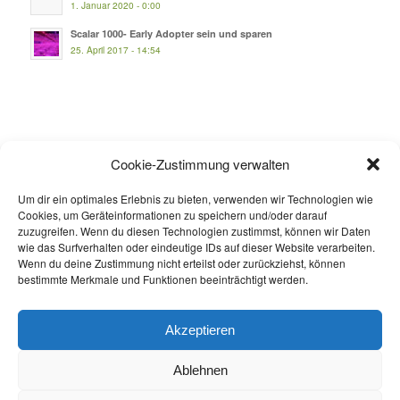
1. Januar 2020 - 0:00
Scalar 1000- Early Adopter sein und sparen
25. April 2017 - 14:54
INFOS
Cookie-Zustimmung verwalten
Mein Konto
Um dir ein optimales Erlebnis zu bieten, verwenden wir Technologien wie
Versandinformationen
Cookies, um Geräteinformationen zu speichern und/oder darauf
zuzugreifen. Wenn du diesen Technologien zustimmst, können wir Daten
Zahlungsmöglichkeiten
wie das Surfverhalten oder eindeutige IDs auf dieser Website verarbeiten.
Wenn du deine Zustimmung nicht erteilst oder zurückziehst, können
Widerrufsbelehrung
bestimmte Merkmale und Funktionen beeinträchtigt werden.
Datenschutzbelehrung
AGB
Akzeptieren
Ablehnen