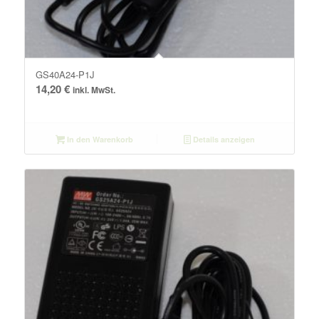
GS40A24-P1J
14,20
€
inkl. MwSt.
In den Warenkorb
Details anzeigen