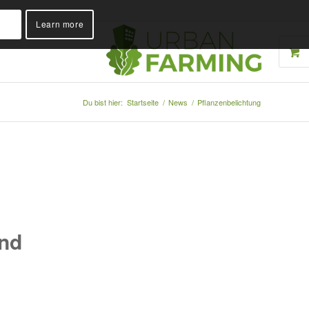
K
Learn more
Du bist hier:
Startseite
/
News
/
Pflanzenbelichtung
und