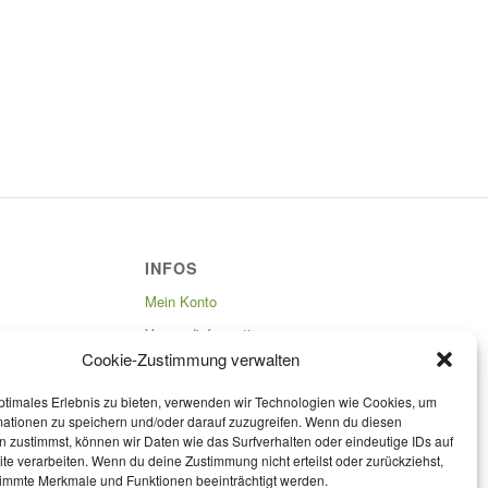
INFOS
Mein Konto
Versandinformationen
Cookie-Zustimmung verwalten
Zahlungsmöglichkeiten
Widerrufsbelehrung
ptimales Erlebnis zu bieten, verwenden wir Technologien wie Cookies, um
 sein und
mationen zu speichern und/oder darauf zuzugreifen. Wenn du diesen
Datenschutzbelehrung
 zustimmst, können wir Daten wie das Surfverhalten oder eindeutige IDs auf
te verarbeiten. Wenn du deine Zustimmung nicht erteilst oder zurückziehst,
AGB
immte Merkmale und Funktionen beeinträchtigt werden.