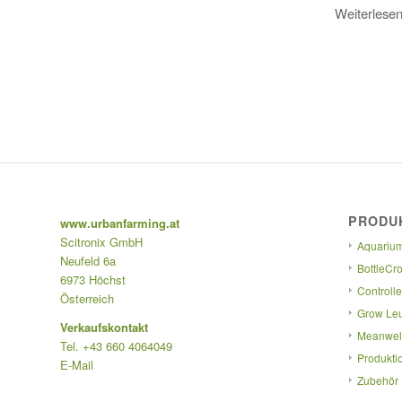
Weiterlese
PRODU
www.urbanfarming.at
Scitronix GmbH
Aquarium
Neufeld 6a
BottleCr
6973 Höchst
Controlle
Österreich
Grow Le
Verkaufskontakt
Meanwell
Tel. +43 660 4064049
Produkti
E-Mail
Zubehör