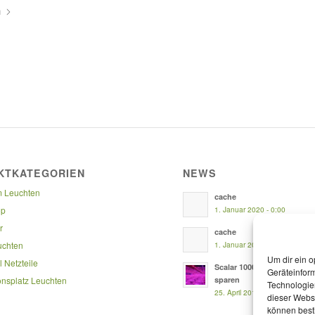
n
KTKATEGORIEN
NEWS
 Leuchten
cache
op
1. Januar 2020 - 0:00
r
cache
uchten
1. Januar 2020 - 0:00
Um dir ein o
 Netzteile
Scalar 1000- Early Adopter
Geräteinfor
onsplatz Leuchten
sparen
Technologien
25. April 2017 - 14:54
dieser Websi
können best